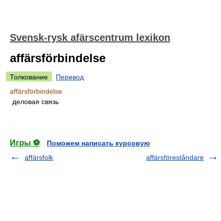
Svensk-rysk afärscentrum lexikon
affärsförbindelse
Толкование
Перевод
affärsförbindelse
деловая связь
.
Игры ⚽
Поможем написать курсовую
affärsfolk
affärsföreståndare